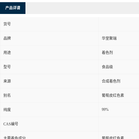
产品详请
货号
品牌
华堂聚瑞
用途
着色剂
型号
食品级
来源
合成着色剂
别名
葡萄皮红色素
99%
纯度
CAS编号
主要着色成分
葡萄皮红色素