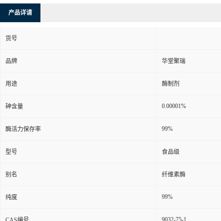
产品详请
货号
品牌
华堂聚瑞
用途
酶制剂
0.00001%
砷含量
99%
酶活力保存率
型号
食品级
别名
纤维素酶
99%
纯度
9032-75-1
CAS编号