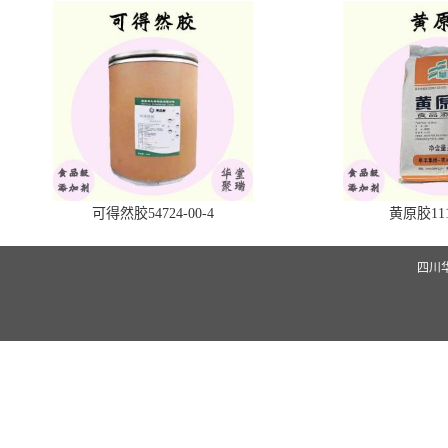
可得然胶54724-00-4
黄原胶1113
四川