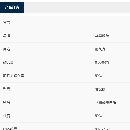
产品详请
货号
品牌
华堂聚瑞
用途
酶制剂
0.00001%
砷含量
99%
酶活力保存率
型号
食品级
别名
丝氨酸蛋白酶
99%
纯度
9073-77-2
CAS编号