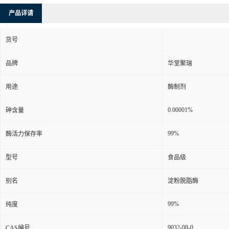
产品详请
货号
品牌
华堂聚瑞
用途
酶制剂
0.00001%
砷含量
99%
酶活力保存率
型号
食品级
别名
淀粉脱脂酶
99%
纯度
9032-08-0
CAS编号