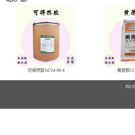
可得然胶54724-00-4
黄原胶1113
四川