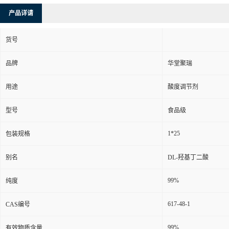
产品详请
货号
品牌
华堂聚瑞
用途
酸度调节剂
型号
食品级
1*25
包装规格
别名
DL-羟基丁二酸
99%
纯度
617-48-1
CAS编号
99%
有效物质含量