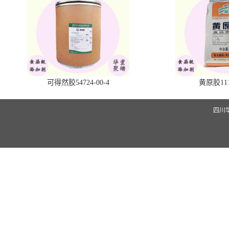
可得然胶54724-00-4
黄原胶1113
四川