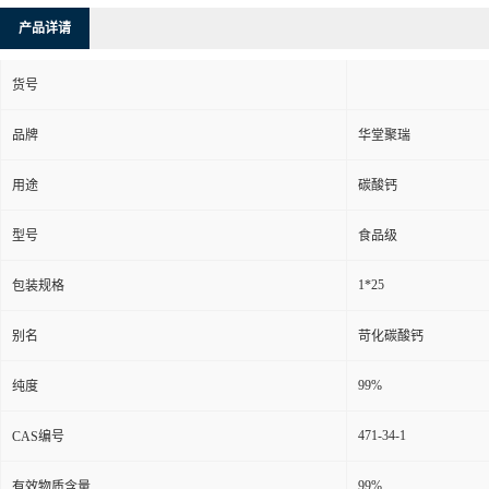
产品详请
货号
品牌
华堂聚瑞
用途
碳酸钙
型号
食品级
1*25
包装规格
别名
苛化碳酸钙
99%
纯度
471-34-1
CAS编号
99%
有效物质含量