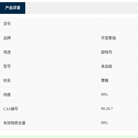
产品详请
货号
品牌
华堂聚瑞
用途
甜味剂
型号
食品级
别名
蕈糖
99%
纯度
99-20-7
CAS编号
99%
有效物质含量