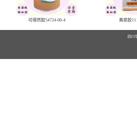
可得然胶54724-00-4
黄原胶1113
四川