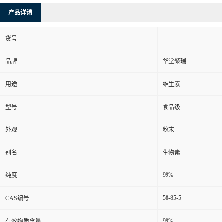
产品详请
货号
品牌
华堂聚瑞
用途
维生素
型号
食品级
外观
粉末
别名
生物素
99%
纯度
58-85-5
CAS编号
99%
有效物质含量