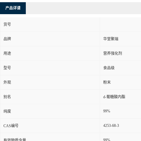
产品详请
货号
品牌
华堂聚瑞
用途
营养强化剂
型号
食品级
外观
粉末
别名
d-葡糖酸内酯
99%
纯度
4253-68-3
CAS编号
99%
有效物质含量