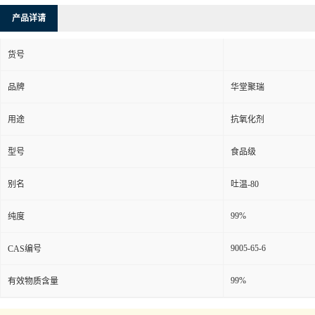
产品详请
货号
品牌
华堂聚瑞
用途
抗氧化剂
型号
食品级
别名
吐温-80
99%
纯度
9005-65-6
CAS编号
99%
有效物质含量