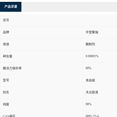
产品详请
货号
品牌
华堂聚瑞
用途
酶制剂
0.00001%
砷含量
99%
酶活力保存率
型号
食品级
别名
木瓜胶液
99%
纯度
9001-73-4
CAS编号