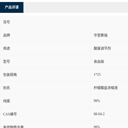
产品详请
货号
品牌
华堂聚瑞
用途
酸度调节剂
型号
食品级
1*25
包装规格
别名
柠檬酸盐浓缩液
99%
纯度
68-04-2
CAS编号
99%
有效物质含量