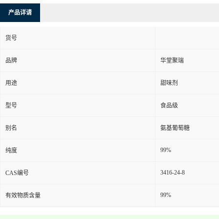
产品详请
货号
品牌
华堂聚瑞
用途
甜味剂
型号
食品级
别名
氨基葡萄糖
99%
纯度
3416-24-8
CAS编号
99%
有效物质含量