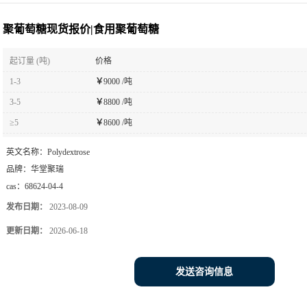
聚葡萄糖现货报价|食用聚葡萄糖
起订量 (吨)
价格
1-3
￥
9000 /吨
3-5
￥
8800 /吨
≥5
￥
8600 /吨
英文名称：
Polydextrose
品牌：
华堂聚瑞
cas：
68624-04-4
发布日期：
2023-08-09
更新日期：
2026-06-18
发送咨询信息