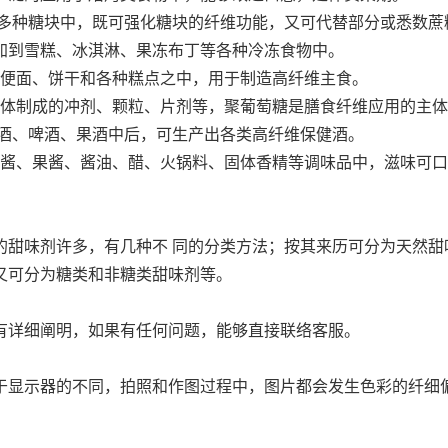
多种糖块中，既可强化糖块的纤维功能，又可代替部分或悉数蔗
加到雪糕、冰淇淋、果冻布丁等各种冷冻食物中。
方便面、饼干和各种糕点之中，用于制造高纤维主食。
载体制成的冲剂、颗粒、片剂等，聚葡萄糖是膳食纤维应用的主
酒、啤酒、果酒中后，可生产出各类高纤维保健酒。
面酱、果酱、酱油、醋、火锅料、固体香精等调味品中，滋味可
甜味剂许多，有几种不 同的分类方法；按其来历可分为天然甜味
又可分为糖类和非糖类甜味剂等。
有详细阐明，如果有任何问题，能够直接联络客服。
于显示器的不同，拍照和作图过程中，图片都会发生色彩的纤细