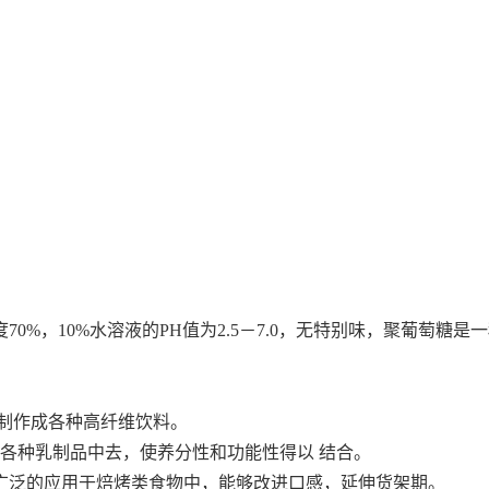
0%，10%水溶液的PH值为2.5－7.0，无特别味，聚葡萄糖
制作成各种高纤维饮料。
和各种乳制品中去，使养分性和功能性得以 结合。
广泛的应用于焙烤类食物中，能够改进口感，延伸货架期。