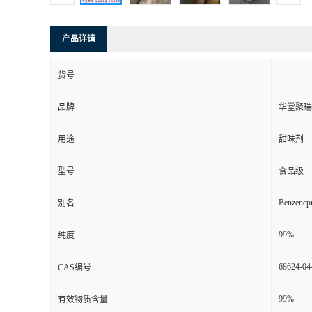
产品详请
货号
品牌
华堂聚瑞
用途
甜味剂
型号
食品级
Benzenep
别名
99%
纯度
68624-04
CAS编号
99%
有效物质含量