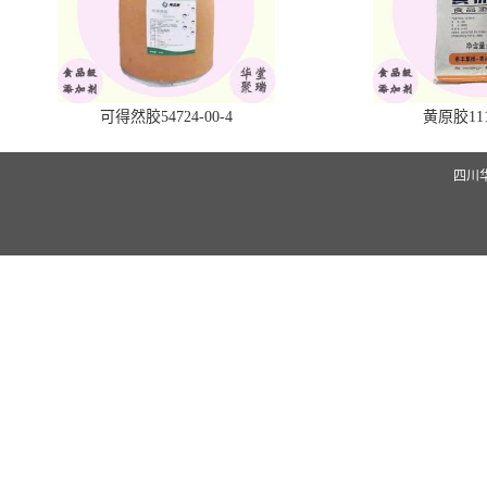
可得然胶54724-00-4
黄原胶1113
四川