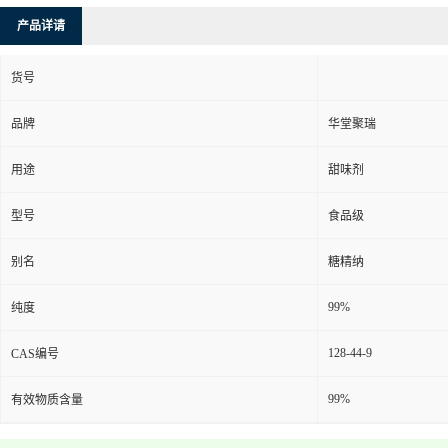
产品详请
货号
品牌
华堂聚瑞
用途
甜味剂
型号
食品级
别名
糖精纳
99%
纯度
128-44-9
CAS编号
99%
有效物质含量