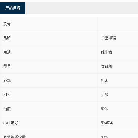
产品详请
货号
品牌
华堂聚瑞
用途
维生素
型号
食品级
外观
粉末
别名
泛酸
99%
纯度
59-67-6
CAS编号
99%
有效物质含量