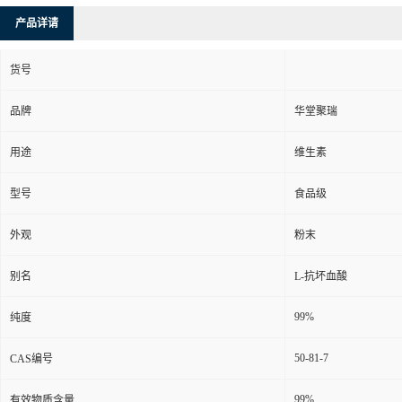
产品详请
货号
品牌
华堂聚瑞
用途
维生素
型号
食品级
外观
粉末
别名
L-抗坏血酸
99%
纯度
50-81-7
CAS编号
99%
有效物质含量