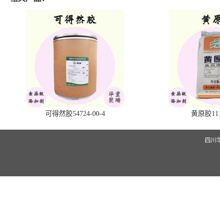
可得然胶54724-00-4
黄原胶1113
四川