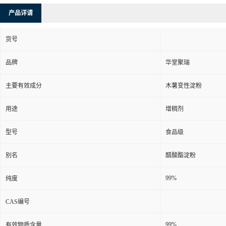
产品详请
货号
品牌
华堂聚瑞
主要有效成分
木薯变性淀粉
用途
增稠剂
型号
食品级
别名
醋酸酯淀粉
99%
纯度
CAS编号
99%
有效物质含量