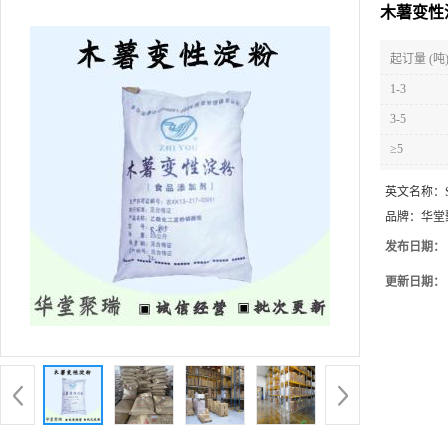
木薯变性
起订量 (吨
1-3
3-5
≥5
英文名称：
品牌：
华堂
发布日期：
更新日期：