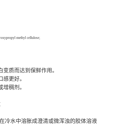
opyl methyl cellulose;
白变质而达到保鲜作用。
口感更好。
或增稠剂。
末
；在冷水中溶胀成澄清或微浑浊的胶体溶液