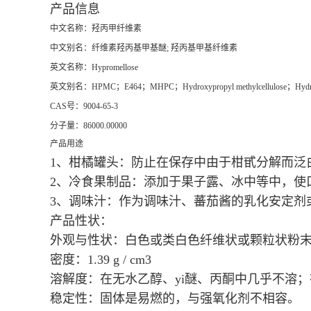
产品信息
中文名称：羟丙甲纤维素
中文别名：纤维素羟丙基甲基醚; 羟丙基甲基纤维素
英文名称：Hypromellose
英文别名：HPMC；E464；MHPC；Hydroxypropyl methylcellulose；Hydroxypr
CAS号：9004-65-3
分子量：86000.00000
产品用途
1、柑橘罐头：防止在保存中由于柑甙分解而泛
2、冷食果制品：添加于果子露、冰中等中，使
3、调味汁：作为调味汁、蕃茄酱的乳化安定剂
产品性状：
外观与性状：白色或类白色纤维状或颗粒状粉
密度：1.39 g / cm3
溶解度：在无水乙醇、yi醚、丙酮中几乎不溶
稳定性：固体是易燃的，与强氧化剂不相容。