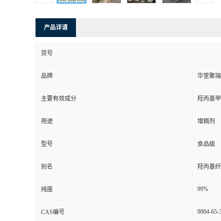
产品详请
货号
品牌
华堂聚瑞
主要有效成分
羟丙基甲
用途
增稠剂
型号
食品级
别名
羟丙基纤
99%
纯度
9004-65-
CAS编号