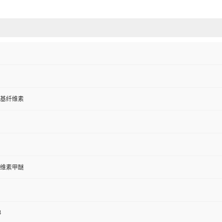
基纤维素
维素甲醚
3