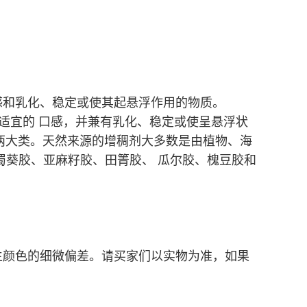
感和乳化、稳定或使其起悬浮作用的物质。
润、适宜的 口感，并兼有乳化、稳定或使呈悬浮状
)两大类。天然来源的增稠剂大多数是由植物、海
蜀葵胶、亚麻籽胶、田箐胶、 瓜尔胶、槐豆胶和
。
生颜色的细微偏差。请买家们以实物为准，如果