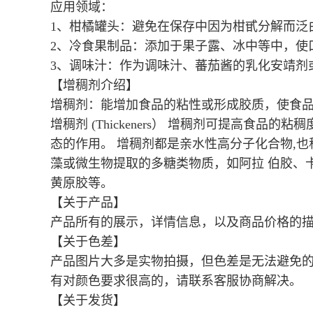
应用领域：
1、柑橘罐头：避免在保存中因为柑甙分解而泛
2、冷食果制品：添加于果子露、冰中等中，使
3、调味汁：作为调味汁、蕃茄酱的乳化安靖剂
【增稠剂介绍】
增稠剂：能增加食品的粘性或形成胶质，使食
增稠剂 (Thickeners） 增稠剂可提高
态的作用。 增稠剂都是亲水性高分子化合物,
藻或微生物提取的多糖类物质，如阿拉 伯胶、
黄原胶等。
【关于产品】
产品所有的展示，详情信息，以及商品价格的
【关于色差】
产品图片大多是实物拍摄，但色差是无法避免
有对颜色要求很高的，请联系客服协商解决。
【关于发货】