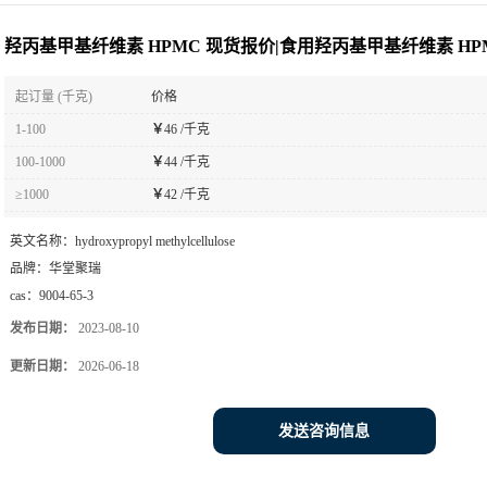
基纤维素 HPMC
羟丙基甲基纤维素 HPMC 现货报价|食用羟丙基甲基纤维素 HP
起订量 (千克)
价格
1-100
￥
46 /千克
100-1000
￥
44 /千克
≥1000
￥
42 /千克
英文名称：
hydroxypropyl methylcellulose
品牌：
华堂聚瑞
cas：
9004-65-3
发布日期：
2023-08-10
更新日期：
2026-06-18
发送咨询信息