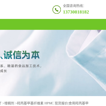
全国咨询热线：
13730818182
厅
>
增稠剂
>
羟丙基甲基纤维素 HPMC 现货报价|食用羟丙基甲