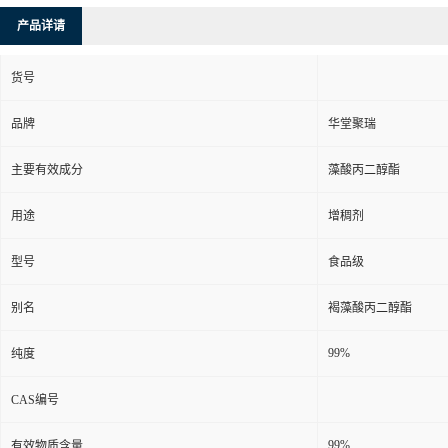
产品详请
货号
品牌
华堂聚瑞
主要有效成分
藻酸丙二醇酯
用途
增稠剂
型号
食品级
别名
褐藻酸丙二醇酯
99%
纯度
CAS编号
99%
有效物质含量