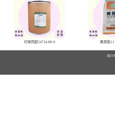
可得然胶54724-00-4
黄原胶1113
四川