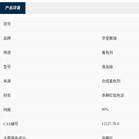
产品详请
货号
品牌
华堂聚瑞
用途
着色剂
型号
食品级
来源
合成着色剂
别名
赤藓红铝色淀
99%
纯度
12227-78-0
CAS编号
主要着色成分
赤藓红