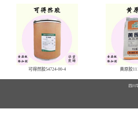
可得然胶54724-00-4
黄原胶1113
四川