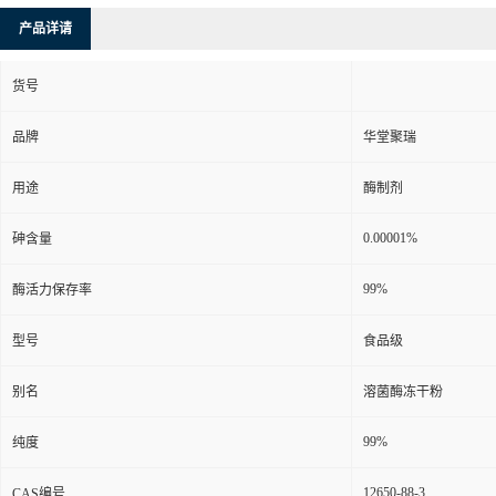
产品详请
货号
品牌
华堂聚瑞
用途
酶制剂
0.00001%
砷含量
99%
酶活力保存率
型号
食品级
别名
溶菌酶冻干粉
99%
纯度
12650-88-3
CAS编号