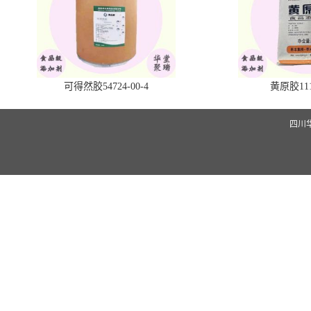
可得然胶54724-00-4
黄原胶1113
四川