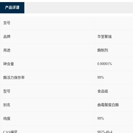
产品详请
货号
品牌
华堂聚瑞
用途
酶制剂
0.00001%
砷含量
99%
酶活力保存率
型号
食品级
别名
曲霉酸蛋白酶
99%
纯度
9025-49-4
CAS编号