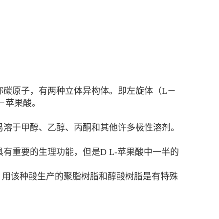
称碳原子，有两种立体异构体。即左旋体（L－
－苹果酸。
性 易溶于甲醇、乙醇、丙酮和其他许多极性溶剂。
有重要的生理功能，但是D L-苹果酸中一半的
，用该种酸生产的聚脂树脂和醇酸树脂是有特殊