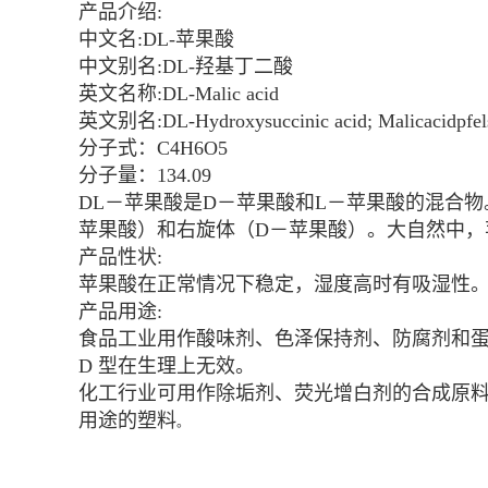
产品介绍:
中文名:DL-苹果酸
中文别名:DL-羟基丁二酸
英文名称:DL-Malic acid
英文别名:DL-Hydroxysuccinic acid; Malicacidpfel
分子式：C4H6O5
分子量：134.09
DL－苹果酸是D－苹果酸和L－苹果酸的混合
苹果酸）和右旋体（D－苹果酸）。大自然中，
产品性状:
苹果酸在正常情况下稳定，湿度高时有吸湿性。三斜
产品用途:
食品工业用作酸味剂、色泽保持剂、防腐剂和蛋黄
D 型在生理上无效。
化工行业可用作除垢剂、荧光增白剂的合成原
用途的塑料
。