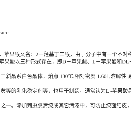
sure
物。苹果酸又名：2－羟基丁二酸，由于分子中有一个不对
苹果酸以三种形式存在，即D－苹果酸、L－苹果酸和DL
晶系白色晶体。熔点 130℃;相对密度 1.601;溶解
等的乳化稳定剂等，也用于制药。通常认为L -苹果酸具
料之一。添加到虫胶清漆或其它清漆中，可防止漆面结皮