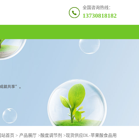
全国咨询热线：
13730818182
网站首页
>
产品展厅
>
酸度调节剂
>
现货供应DL-苹果酸食品用