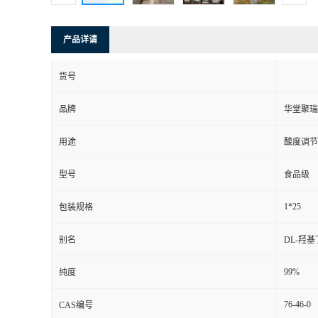
产品详请
货号
品牌
华堂聚瑞
用途
酸度调节
型号
食品级
1*25
包装规格
别名
DL-羟
99%
纯度
76-46-0
CAS编号