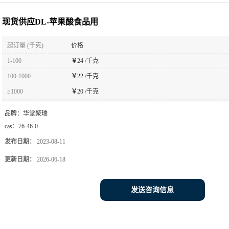
现货供应DL-苹果酸食品用
起订量 (千克)
价格
1-100
￥
24 /千克
100-1000
￥
22 /千克
≥1000
￥
20 /千克
品牌：
华堂聚瑞
cas：
76-46-0
发布日期：
2023-08-11
更新日期：
2026-06-18
发送咨询信息