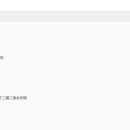
剂
基丁二酸二钠水合物