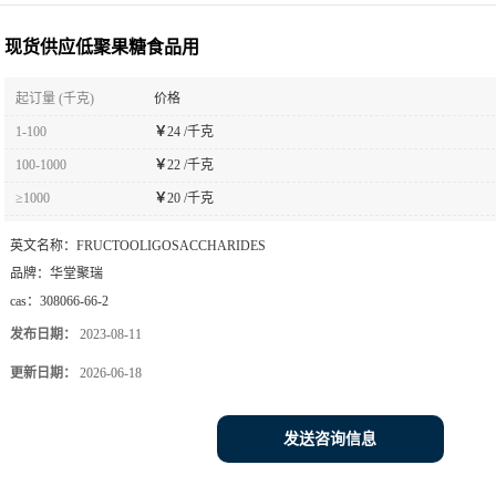
现货供应低聚果糖食品用
起订量 (千克)
价格
1-100
￥
24 /千克
100-1000
￥
22 /千克
≥1000
￥
20 /千克
英文名称：
FRUCTOOLIGOSACCHARIDES
品牌：
华堂聚瑞
cas：
308066-66-2
发布日期：
2023-08-11
更新日期：
2026-06-18
发送咨询信息