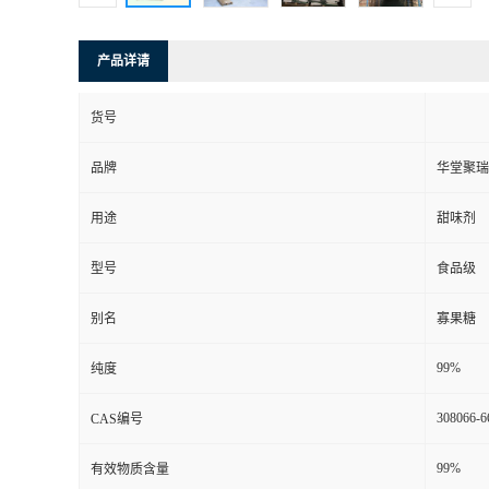
产品详请
货号
品牌
华堂聚瑞
用途
甜味剂
型号
食品级
别名
寡果糖
99%
纯度
308066-6
CAS编号
99%
有效物质含量