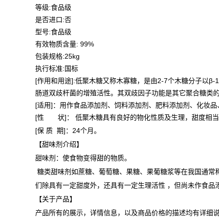
等级:食品级
是否进口:否
型号:食品级
有效物质含量: 99%
包装规格:25kg
执行标准:国标
[作用和用途]:低聚木糖又称木寡糖，是由2-7个木糖分子
肠道双歧杆菌的增殖活性。其双歧因子功能是其它聚合糖类的1
[适用]：用作食品添加剂、饲料添加剂、肥料添加剂、化妆
[性 状]： 低聚木糖具有良好的物化性质及生理，甜度相
[保 质 期]：24个月。
【甜味剂介绍】
甜味剂：使食物变得甜的物质。
糖类甜味剂如蔗糖、葡萄糖、果糖、果葡糖浆等在我国通常
们除具有一定甜度外，还具有一定生理活性 ，但尚未作食品
【关于产品】
产品所有的展示，详情信息，以及商品价格的描述均有详细