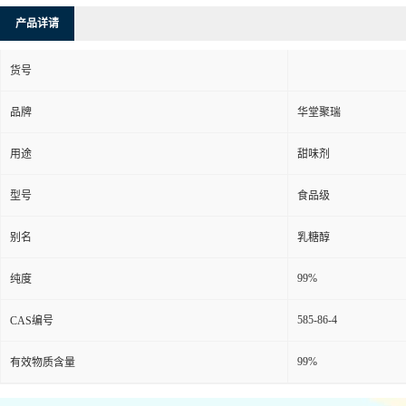
产品详请
货号
品牌
华堂聚瑞
用途
甜味剂
型号
食品级
别名
乳糖醇
99%
纯度
585-86-4
CAS编号
99%
有效物质含量