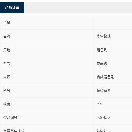
产品详请
货号
品牌
华堂聚瑞
用途
着色剂
型号
食品级
来源
合成着色剂
别名
辣椒黄素
99%
纯度
465-42-9
CAS编号
主要着色成分
辣椒红