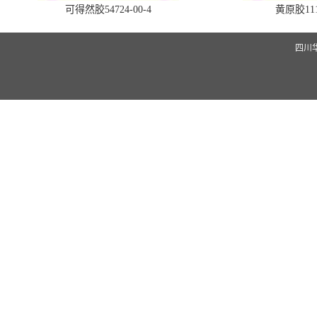
可得然胶54724-00-4
黄原胶1113
四川