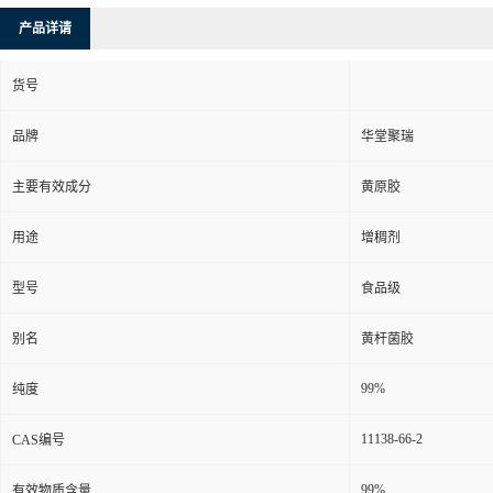
产品详请
货号
品牌
华堂聚瑞
主要有效成分
黄原胶
用途
增稠剂
型号
食品级
别名
黄杆菌胶
99%
纯度
11138-66-2
CAS编号
99%
有效物质含量