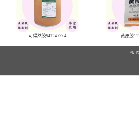
可得然胶54724-00-4
黄原胶1113
四川