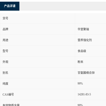
产品详请
货号
品牌
华堂聚瑞
用途
营养强化剂
型号
食品级
外观
粉末
别名
甘氨酸络合锌
99%
纯度
14281-83-5
CAS编号
99%
有效物质含量