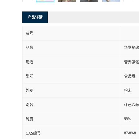
产品详请
货号
品牌
华堂聚瑞
用途
营养强化
型号
食品级
外观
粉末
别名
环己六醇
99%
纯度
87-89-8
CAS编号