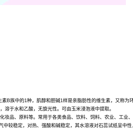
生素；维生素B族中的1种，肌醇和胆碱1样是亲脂肪性的维生素，又
 )，味甜，溶于水和乙酸，无旋光性。可由玉米浸泡液中提取。
、化妆品、原料等。常用于各类食品、饮料、饲料、农业、工业
中较稳定，对热、强酸和碱稳定，其水溶液对石蕊试纸呈中性，且无