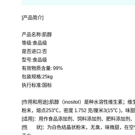
[产品简介]
产品名称:肌醇
等级:食品级
是否进口:否
型号:食品级
有效物质含量: 99%
包装规格:25kg
执行标准:国标
[作用和用途]:肌醇（inositol）是种水溶性维
粉末，熔点253℃，密度 1.752 克/厘米3(15℃
[适用]：用作食品添加剂、饲料添加剂、肥料添加剂
[性 状]：为白色结晶状粉末，无臭，味微甜，在空气