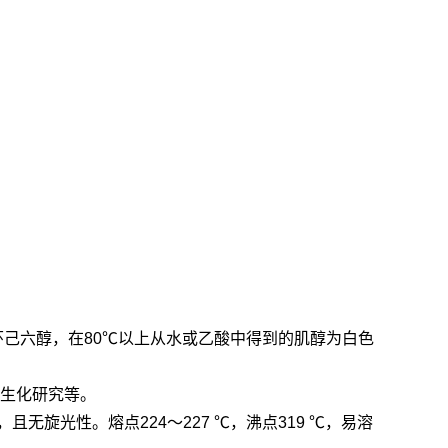
称为环己六醇，在80℃以上从水或乙酸中得到的肌醇为白色
、生化研究等。
旋光性。熔点224～227 ℃，沸点319 ℃，易溶