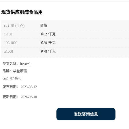
现货供应肌醇食品用
起订量 (千克)
价格
1-100
￥
82 /千克
100-1000
￥
80 /千克
≥1000
￥
78 /千克
英文名称：
Inositol
品牌：
华堂聚瑞
cas：
87-89-8
发布日期：
2023-08-12
更新日期：
2026-06-18
发送咨询信息