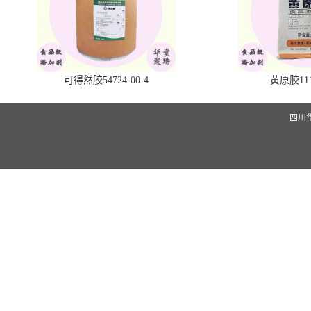
可得然胶54724-00-4
黄原胶1113
四川