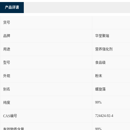
产品详请
货号
品牌
华堂聚瑞
用途
营养强化剂
型号
食品级
外观
粉末
别名
螺旋藻
99%
纯度
724424-92-4
CAS编号
99%
有效物质含量