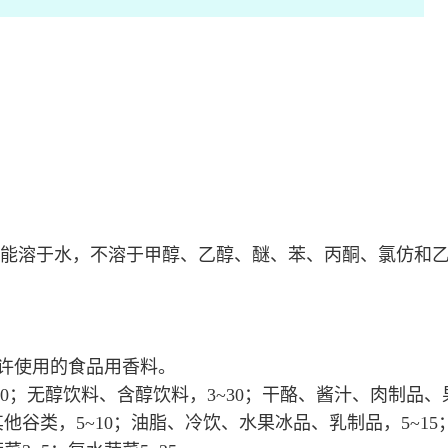
酰胺能溶于水，不溶于甲醇、乙醇、醚、苯、丙酮、氯仿和乙
为允许使用的食品用香料。
0~100；无醇饮料、含醇饮料，3~30；干酪、酱汁、肉
其他谷类，5~10；油脂、冷饮、水果冰品、乳制品，5~15；