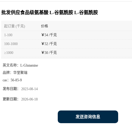
批发供应食品级氨基酸 L-谷氨酰胺 L-谷氨酰胺
起订量 (千克)
价格
1-100
￥
54 /千克
100-1000
￥
52 /千克
≥1000
￥
50 /千克
英文名称：
L-Glutamine
品牌：
华堂聚瑞
cas：
56-85-9
发布日期：
2023-08-14
更新日期：
2026-06-18
发送咨询信息