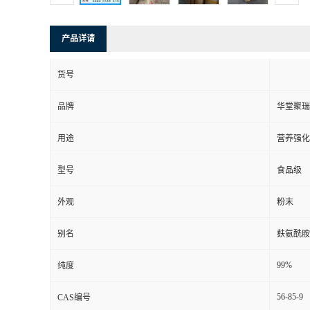
产品详请
货号
品牌
华堂聚瑞
用途
营养强化
型号
食品级
外观
粉末
别名
麸氨酰胺
99%
纯度
56-85-9
CAS编号