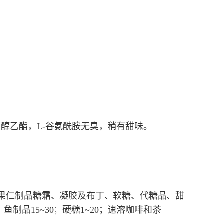
醇乙酯，L-谷氨酰胺无臭，稍有甜味。
制品、果仁制品糖霜、凝胶及布丁、软糖、代糖品、甜
鱼制品15~30；硬糖1~20；速溶咖啡和茶