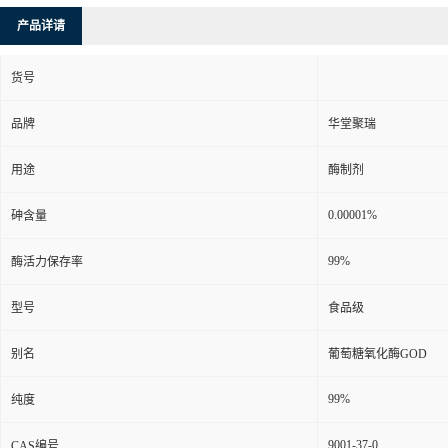
产品详请
货号
品牌
华堂聚瑞
用途
酶制剂
0.00001%
砷含量
99%
酶活力保存率
型号
食品级
别名
葡萄糖氧化酶GOD
99%
纯度
9001-37-0
CAS编号