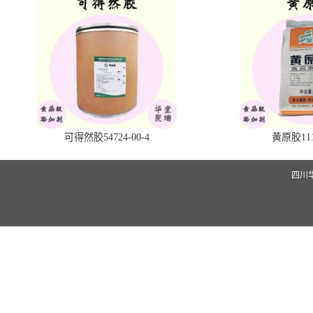
可得然胶54724-00-4
黄原胶1113
四川