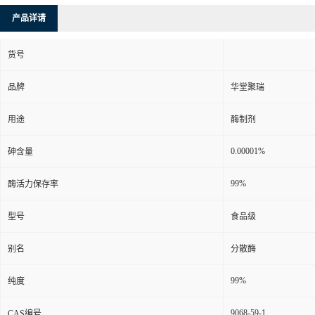
产品详请
货号
品牌
华堂聚瑞
用途
酶制剂
0.00001%
砷含量
99%
酶活力保存率
型号
食品级
别名
分散酶
99%
纯度
9068-59-1
CAS编号