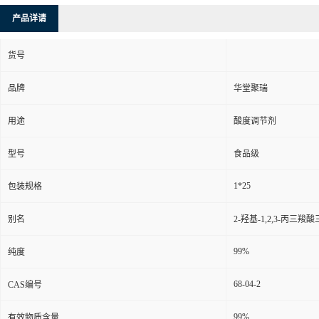
产品详请
货号
品牌
华堂聚瑞
用途
酸度调节剂
型号
食品级
1*25
包装规格
别名
2-羟基-1,2,3-丙三羧
99%
纯度
68-04-2
CAS编号
99%
有效物质含量