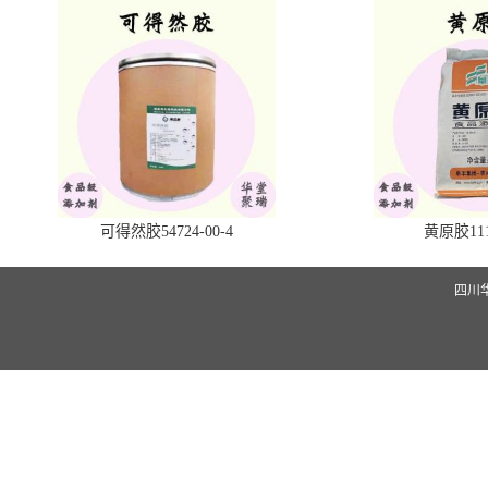
可得然胶54724-00-4
黄原胶1113
四川