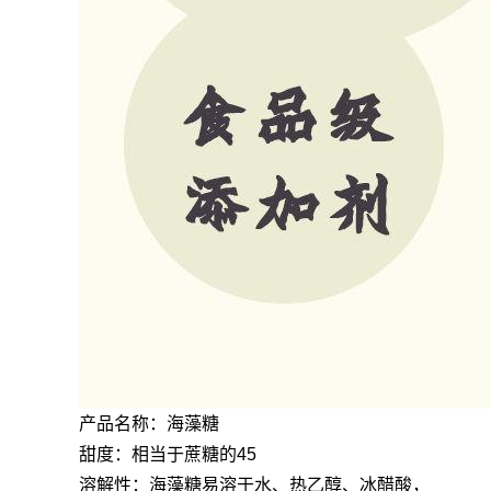
产品名称：海藻糖
甜度：相当于蔗糖的45
溶解性：海藻糖易溶于水、热乙醇、冰醋酸，