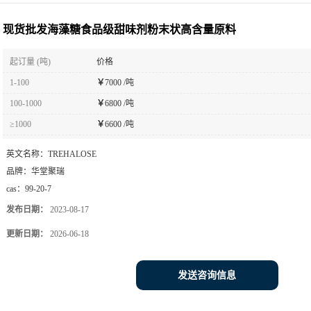
现货批发海藻糖食品级甜味剂粉末状高含量原料
起订量 (吨)
价格
1-100
￥
7000 /吨
100-1000
￥
6800 /吨
≥1000
￥
6600 /吨
英文名称：
TREHALOSE
品牌：
华堂聚瑞
cas：
99-20-7
发布日期：
2023-08-17
更新日期：
2026-06-18
发送咨询信息