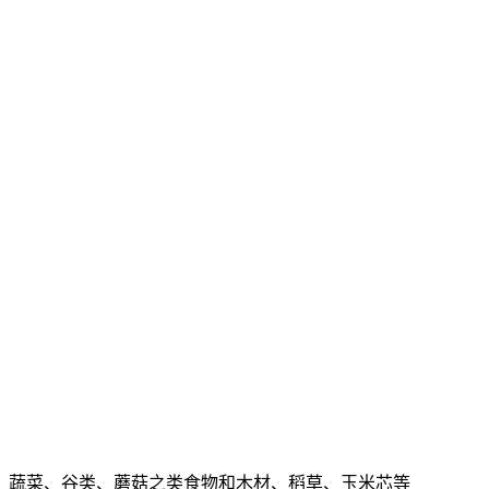
、蔬菜、谷类、蘑菇之类食物和木材、稻草、玉米芯等