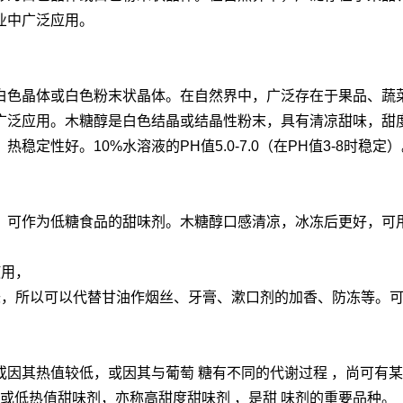
业中广泛应用。
白色晶体或白色粉末状晶体。在自然界中，广泛存在于果品、蔬
应用。木糖醇是白色结晶或结晶性粉末，具有清凉甜味，甜度0.65
和甲醇。热稳定性好。10%水溶液的PH值5.0-7.0（在PH值3-8时稳定
，可作为低糖食品的甜味剂。木糖醇口感清凉，冰冻后更好，可
使用，
味，所以可以代替甘油作烟丝、牙膏、漱口剂的加香、防冻等。
或因其热值较低，或因其与葡萄 糖有不同的代谢过程 ，尚可有
性或低热值甜味剂，亦称高甜度甜味剂 ，是甜 味剂的重要品种。