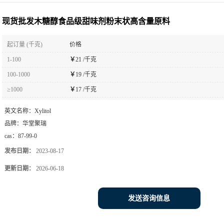
现货批发木糖醇食品级甜味剂粉末状高含量原料
起订量 (千克)
价格
1-100
￥
21 /千克
100-1000
￥
19 /千克
≥1000
￥
17 /千克
英文名称：
Xylitol
品牌：
华堂聚瑞
cas：
87-99-0
发布日期：
2023-08-17
更新日期：
2026-06-18
发送咨询信息