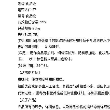
等级:食品级
是否进口:否
型号:食品级
有效物质含量: 99%
包装规格:25kg
执行标准:国标
[作用和用途]:甜菊糖苷的提取是通过将甜叶菊干叶浸泡在
极甜的増甜剂——甜菊糖苷。
[适用]：用作食品添加剂、饲料添加剂、肥料添加剂、化妆
[性 状]：棕色粉末至类白色粉末。
[保 质 期]：24个月。
【甜味剂介绍】
甜味剂：使食物变得甜的物质。
糖醇类甜味剂多由人工合成，其甜度与蔗糖差不多，或因其热
代谢过程 ，常称为非营养性或低热值甜味剂，亦称高甜度甜味
【关于产品】
产品所有的展示，详情信息，以及商品价格的描述均有详细