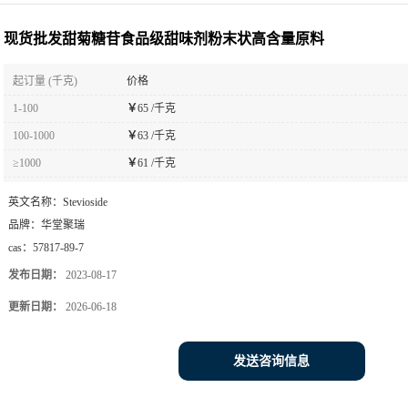
料
现货批发甜菊糖苷食品级甜味剂粉末状高含量原料
起订量 (千克)
价格
1-100
￥
65 /千克
100-1000
￥
63 /千克
≥1000
￥
61 /千克
英文名称：
Stevioside
品牌：
华堂聚瑞
cas：
57817-89-7
发布日期：
2023-08-17
更新日期：
2026-06-18
发送咨询信息