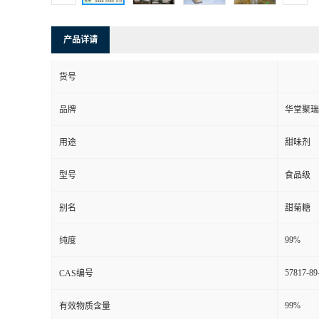
产品详请
货号
品牌
华堂聚瑞
用途
甜味剂
型号
食品级
别名
甜菊糖
99%
纯度
57817-89
CAS编号
99%
有效物质含量