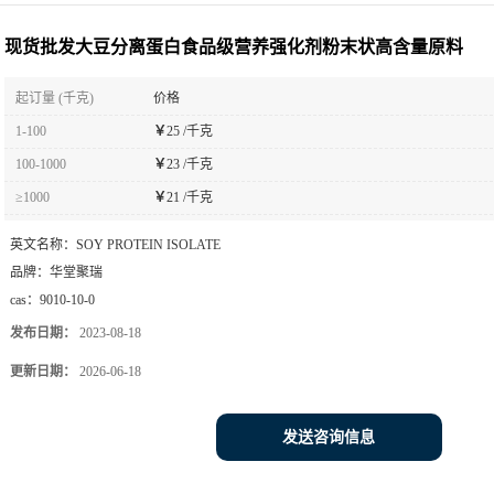
末状高含量原料
现货批发大豆分离蛋白食品级营养强化剂粉末状高含量原料
起订量 (千克)
价格
1-100
￥
25 /千克
100-1000
￥
23 /千克
≥1000
￥
21 /千克
英文名称：
SOY PROTEIN ISOLATE
品牌：
华堂聚瑞
cas：
9010-10-0
发布日期：
2023-08-18
更新日期：
2026-06-18
发送咨询信息