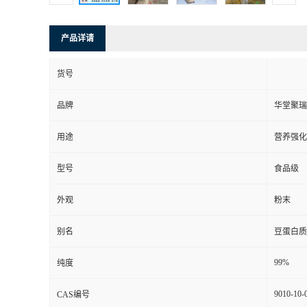
产品详请
货号
品牌
华堂聚瑞
用途
营养强化
型号
食品级
外观
粉末
别名
豆蛋白质
99%
纯度
9010-10-
CAS编号