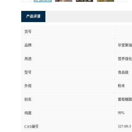
产品详请
货号
品牌
华堂聚瑞
用途
营养强化
型号
食品级
外观
粉末
别名
葡萄糖酸铜
99%
纯度
527-09-3
CAS编号