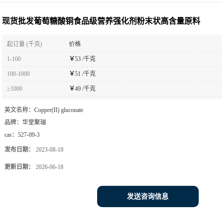
状高含量原料
现货批发葡萄糖酸铜食品级营养强化剂粉末状高含量原料
起订量 (千克)
价格
1-100
￥
53 /千克
100-1000
￥
51 /千克
≥1000
￥
49 /千克
英文名称：
Copper(II) gluconate
品牌：
华堂聚瑞
cas：
527-09-3
发布日期：
2023-08-18
更新日期：
2026-06-18
发送咨询信息