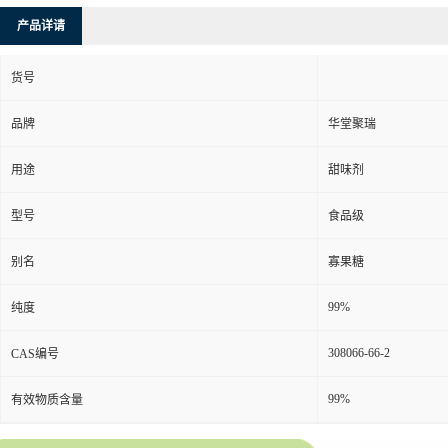
产品详请
货号
品牌
华堂聚瑞
用途
甜味剂
型号
食品级
别名
寡果糖
99%
纯度
308066-66-2
CAS编号
99%
有效物质含量