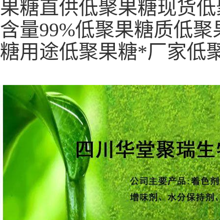
果糖直供低聚果糖现货低
含量99%低聚果糖质低
糖用途低聚果糖*厂家低