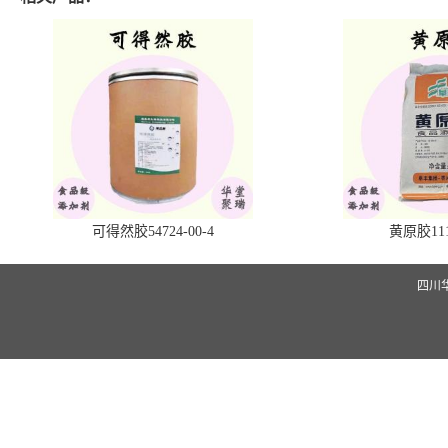
可得然胶54724-00-4
黄原胶1113
四川