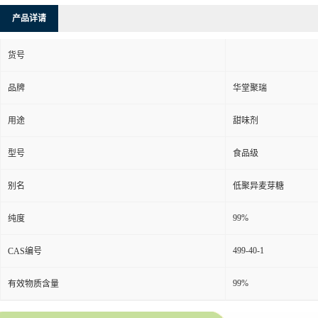
产品详请
货号
品牌
华堂聚瑞
用途
甜味剂
型号
食品级
别名
低聚异麦芽糖
99%
纯度
499-40-1
CAS编号
99%
有效物质含量