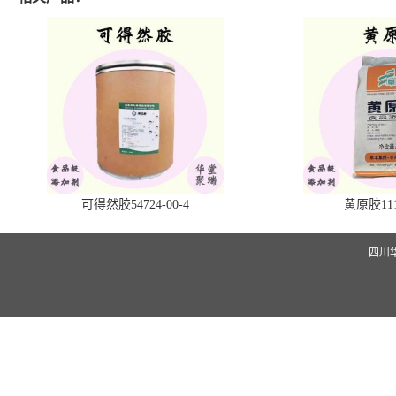
可得然胶54724-00-4
黄原胶1113
四川