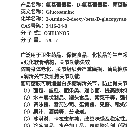
产品名称：氨基葡萄糖，D-氨基葡萄糖，葡糖
英文名称：Glucosamine
化学名称：2-Amino-2-deoxy-beta-D-glucopyran
CAS号码：3416-24-8
分 子 式：C6H13NO5
分 子 量：179.17
广泛用于卫生药品、保健食品、化妆品等生产
●强化软骨结构，关节功能失效
随着身体老化，关节组织会严重磨损，葡萄糖
●润滑关节及维持关节功能
葡萄糖胺可制造蛋白多糖润滑关节，防止骨关
（1）面包、蛋糕、面条类、通心面、提高原材
（2）水产糜状制品、罐头食品、紫菜干等，强
（3）调味酱、番茄沙司、蛋黄酱、果酱、稀奶
（4）果汁、酒类等，分散剂。
（5）冰淇淋、卡拉蜜尔糖，改善味感及稳定性
（6）冷冻食品、水产加工品，表面胶冻剂（保