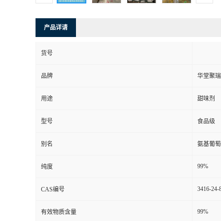
产品详请
货号
品牌
华堂聚瑞
用途
甜味剂
型号
食品级
别名
氨基葡萄
99%
纯度
3416-24-
CAS编号
99%
有效物质含量