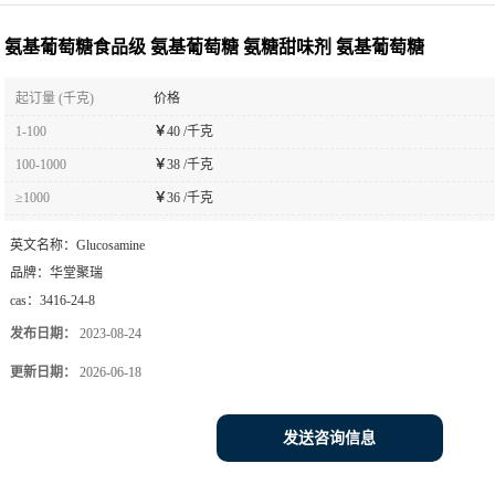
葡萄糖
氨基葡萄糖食品级 氨基葡萄糖 氨糖甜味剂 氨基葡萄糖
起订量 (千克)
价格
1-100
￥
40 /千克
100-1000
￥
38 /千克
≥1000
￥
36 /千克
英文名称：
Glucosamine
品牌：
华堂聚瑞
cas：
3416-24-8
发布日期：
2023-08-24
更新日期：
2026-06-18
发送咨询信息