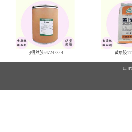
可得然胶54724-00-4
黄原胶1113
四川