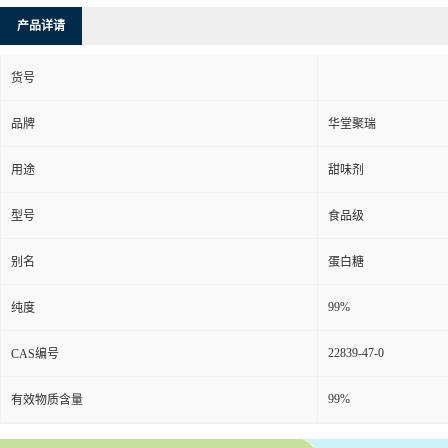
产品详请
货号
品牌
华堂聚瑞
用途
甜味剂
型号
食品级
别名
蛋白糖
99%
纯度
22839-47-0
CAS编号
99%
有效物质含量