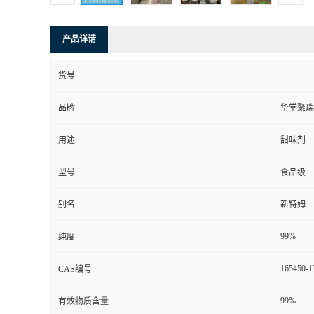
产品详请
货号
品牌
华堂聚瑞
用途
甜味剂
型号
食品级
别名
新特姆
99%
纯度
165450-1
CAS编号
99%
有效物质含量