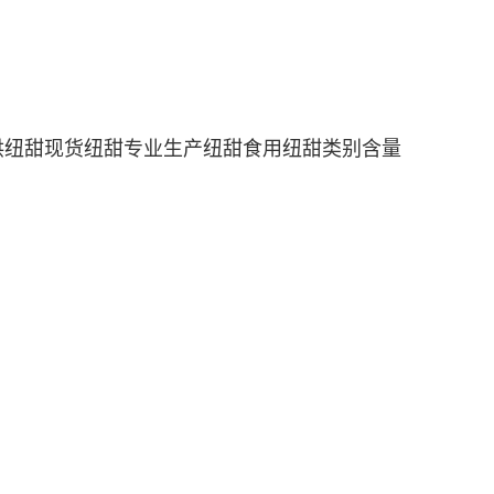
供纽甜现货纽甜专业生产纽甜食用纽甜类别含量