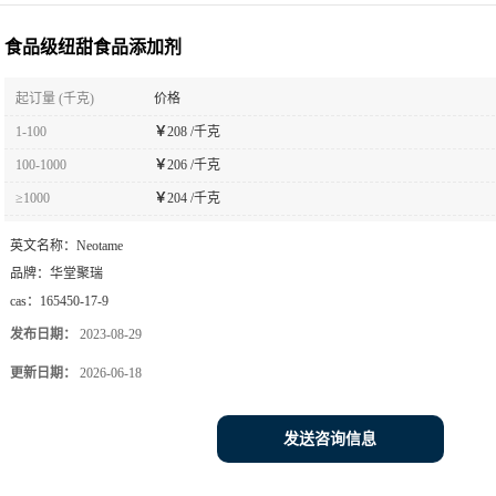
食品级纽甜食品添加剂
起订量 (千克)
价格
1-100
￥
208 /千克
100-1000
￥
206 /千克
≥1000
￥
204 /千克
英文名称：
Neotame
品牌：
华堂聚瑞
cas：
165450-17-9
发布日期：
2023-08-29
更新日期：
2026-06-18
发送咨询信息