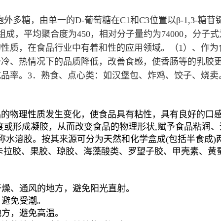
胞外多糖，由单一的D-葡萄糖在C1和C3位置以β-1,3
基组成，平均聚合度为450，相对分子量约为74000，分子式为(C
的性质，在食品行业中有着和性的应用领域。
（1）、作
少冷、热情况下的品质降低，改善食感，使香肠等的乳胶
成品率。
3．熟食、点心类：如汉堡包、炸鸡、饺子、烧卖
品的物理性质发生变化，使食品具有粘性，具有良好的口
食品的粘稠度或形成凝胶，从而改变食品的物理形状,赋予食品粘
也称水溶胶。按其来源可分为天然和化学盒成(包括半食成
卡拉胶、果胶、琼胶、海藻酸类、罗望子胶、甲壳素、黄
干燥、通风的地方，避免阳光直射。
，避免受潮。
地方，避免高温。