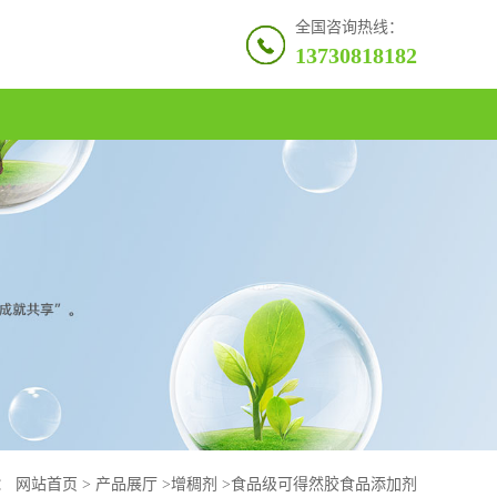
全国咨询热线：
13730818182
：
网站首页
>
产品展厅
>
增稠剂
>
食品级可得然胶食品添加剂