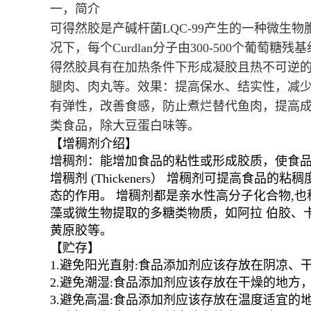
一，简介
可得然胶是产碱杆菌LQC-99产生的一种微生物
况下，每个Curdlan分子由300-500个葡萄糖残
得然胶具有在加热条件下形成凝胶且热不可逆
腿肉、肉丸等。效果：提高保水、结实性，减
有弹性，改善食感，防止煮烂替代鱼肉，提高
类食品，除大豆蛋白味等。
【增稠剂介绍】
增稠剂：能增加食品的粘性或形成胶质，使食
增稠剂 (Thickeners） 增稠剂可提高
态的作用。 增稠剂都是亲水性高分子化合物,
藻或微生物提取的多糖类物质，如阿拉 伯胶、
黄原胶等。
【贮存】
1.避免阳光直射:食品添加剂应该存放在阴凉、
2.避免潮湿:食品添加剂应该存放在干燥的地方
3.避免高温:食品添加剂应该存放在温度适宜的