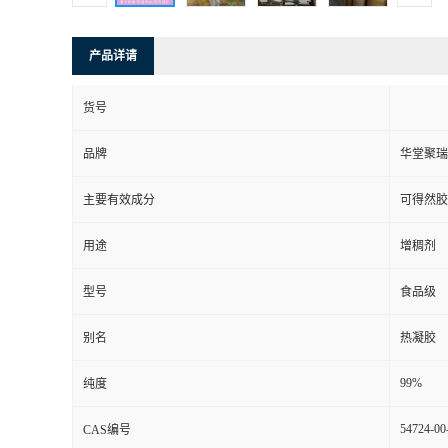
产品详请
货号
品牌
华堂聚瑞
主要有效成分
可得然胶
用途
增稠剂
型号
食品级
别名
热凝胶
99%
纯度
54724-00
CAS编号