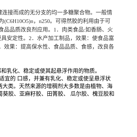
-糖苷键连接而成的无分支的均一多糖聚合物。一般情
6H10O5)n，n250。
可得然胶的利用
由于可
为食品品质改良剂应用。
1．肉类食品:如香肠、火
更具安定性。
2．水产加工制品，效果：使食品富
。效果：提高保水性、食品品质、食感，改良各
感和乳化、稳定或使其起悬浮作用的物质。
润、适宜的 口感，并兼有乳化、稳定或使呈悬浮状
)两大类。天然来源的增稠剂大多数是由植物、海
蜀葵胶、亚麻籽胶、田箐胶、 瓜尔胶、槐豆胶和