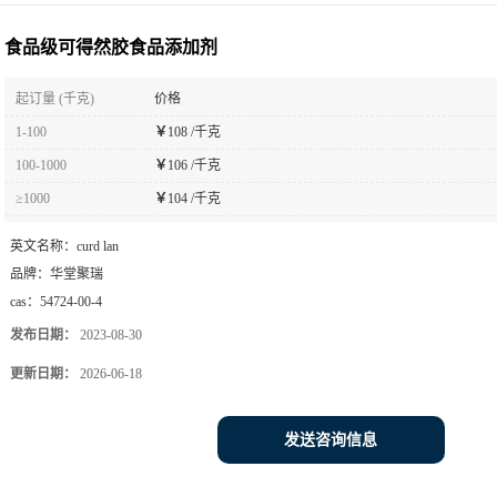
食品级可得然胶食品添加剂
起订量 (千克)
价格
1-100
￥
108 /千克
100-1000
￥
106 /千克
≥1000
￥
104 /千克
英文名称：
curd lan
品牌：
华堂聚瑞
cas：
54724-00-4
发布日期：
2023-08-30
更新日期：
2026-06-18
发送咨询信息