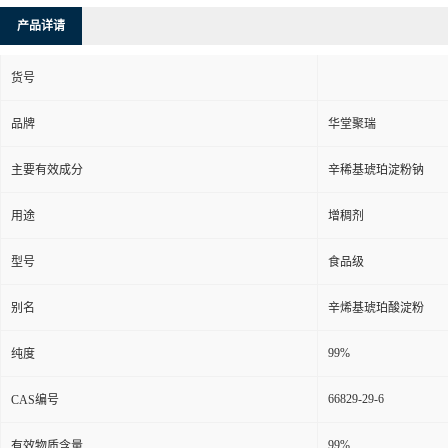
产品详请
货号
品牌
华堂聚瑞
主要有效成分
辛稀基琥珀淀粉钠
用途
增稠剂
型号
食品级
别名
辛烯基琥珀酸淀粉
99%
纯度
66829-29-6
CAS编号
99%
有效物质含量