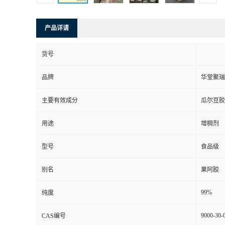
产品详请
货号
品牌
华堂聚瑞
主要有效成分
瓜尔豆胶
用途
增稠剂
型号
食品级
别名
果阿胶
99%
纯度
9000-30-
CAS编号