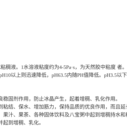
稠液。1水溶液粘度约为4-5Pa·s，为天然胶中粘度 
H10以上则迅速降低，pH63.5内随PH值降低。pH3.5
良稳固剂作用，防止冰晶产生，起着增稠、乳化作用。
到粘结、保水、增加筋力，保持品质的优良作用，而且延
、果汁、果茶、各种固体饮料及八宝粥中起到增稠持水和
并起到增稠、乳化。