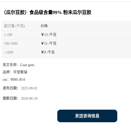
（瓜尔豆胶）食品级含量99% 粉末瓜尔豆胶
起订量 (千克)
价格
1-100
￥
13 /千克
100-1000
￥
11 /千克
≥1000
￥
9 /千克
英文名称：
Guar gum
品牌：
华堂聚瑞
cas：
9000-30-0
发布日期：
2023-09-01
更新日期：
2026-06-18
发送咨询信息