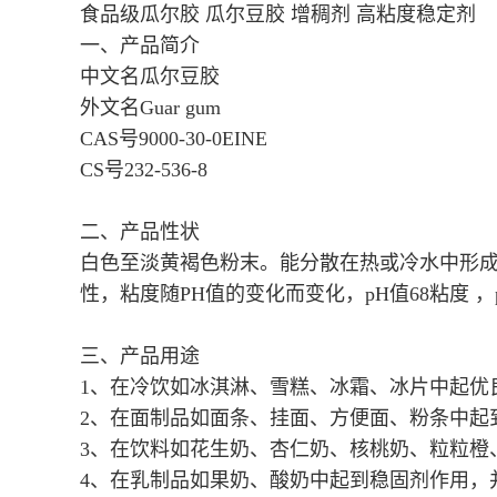
食品级瓜尔胶 瓜尔豆胶 增稠剂 高粘度稳定剂
一、产品简介
中文名瓜尔豆胶
外文名Guar gum
CAS号9000-30-0EINE
CS号232-536-8
二、产品性状
白色至淡黄褐色粉末。能分散在热或冷水中形成粘
性，粘度随PH值的变化而变化，pH值68粘度 ，p
三、产品用途
1、在冷饮如冰淇淋、雪糕、冰霜、冰片中起优
2、在面制品如面条、挂面、方便面、粉条中起
3、在饮料如花生奶、杏仁奶、核桃奶、粒粒橙
4、在乳制品如果奶、酸奶中起到稳固剂作用，