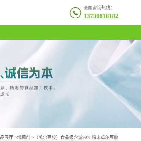
全国咨询热线：
13730818182
品展厅
>
增稠剂
>
（瓜尔豆胶）食品级含量99% 粉末瓜尔豆胶