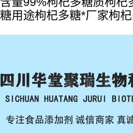
含量99%枸杞多糖质枸
糖用途枸杞多糖*厂家枸杞