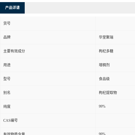
产品详请
货号
品牌
华堂聚瑞
主要有效成分
枸杞多糖
用途
增稠剂
型号
食品级
别名
枸杞提取物
99%
纯度
CAS编号
99%
有效物质含量